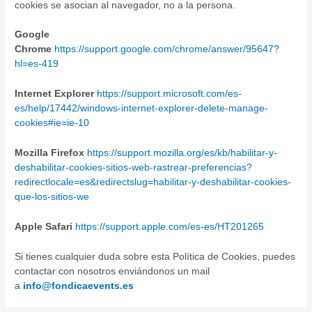
cookies se asocian al navegador, no a la persona.
Google
Chrome
https://support.google.com/chrome/answer/95647?
hl=es-419
Internet Explorer
https://support.microsoft.com/es-
es/help/17442/windows-internet-explorer-delete-manage-
cookies#ie=ie-10
Mozilla Firefox
https://support.mozilla.org/es/kb/habilitar-y-
deshabilitar-cookies-sitios-web-rastrear-preferencias?
redirectlocale=es&redirectslug=habilitar-y-deshabilitar-cookies-
que-los-sitios-we
Apple Safari
https://support.apple.com/es-es/HT201265
Si tienes cualquier duda sobre esta Política de Cookies, puedes
contactar con nosotros enviándonos un mail
a
info@fondicaevents.es